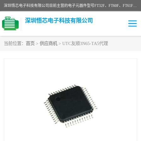
深圳悟芯电子科技有限公司目前主营的电子元器件型号FT32F、FT60F、FT61F、FT62F、FT64F、FT61FC、MCU EEPROM MOS LDO 稳压管 触摸IC DC-DC AC-DC 协议IC等，广泛应用于LED射灯、LED日光灯、等诸多领域。
深圳悟芯电子科技有限公司
当前位置：
首页
>
供应商机
> UTC友顺3N65-TA5代理
单片机
LDO
稳压管
MOS
其他IC
FT32F
FT60F
FT61F
FT62F
FT64F
辉芒
FT61FC