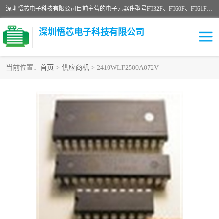
深圳悟芯电子科技有限公司目前主营的电子元器件型号FT32F、FT60F、FT61F、FT62F、FT64F、FT61FC、MCU EEPROM MOS LDO 稳压管 触摸IC DC-DC AC-DC 协议IC等，广泛应用于LED射灯、LED日光灯、等诸多领域。
深圳悟芯电子科技有限公司
当前位置：
首页
>
供应商机
> 2410WLF2500A072V
单片机
LDO
稳压管
MOS
其他IC
FT32F
FT60F
FT61F
FT62F
FT64F
辉芒
FT61FC