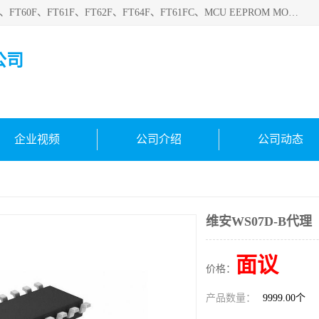
深圳悟芯电子科技有限公司目前主营的电子元器件型号FT32F、FT60F、FT61F、FT62F、FT64F、FT61FC、MCU EEPROM MOS LDO 稳压管 触摸IC DC-DC AC-DC 协议IC等，广泛应用于LED射灯、LED日光灯、等诸多领域。
公司
企业视频
公司介绍
公司动态
维安WS07D-B代理
面议
价格：
产品数量：
9999.00个