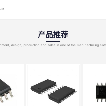
com
产品推荐
ment, design, production and sales in one of the manufacturing ent