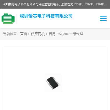
深圳悟芯电子科技有限公司目前主营的电子元器件型号FT32F、FT60F、FT61F、FT62F、FT64F、FT61FC、MCU EEPROM MOS LDO 稳压管 触摸IC DC-DC AC-DC 协议IC等，广泛应用于LED射灯、LED日光灯、等诸多领域。
深圳悟芯电子科技有限公司
当前位置：
首页
>
供应商机
> 普冉P25Q80U一级代理
单片机
LDO
稳压管
MOS
其他IC
FT32F
FT60F
FT61F
FT62F
FT64F
辉芒
FT61FC