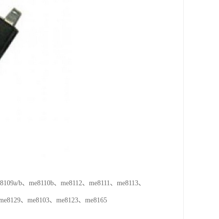
09a/b、me8110b、me8112、me8111、me8113、
、me8129、me8103、me8123、me8165