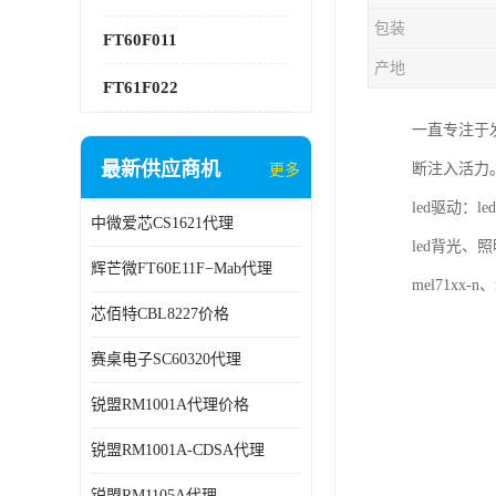
包装
FT60F011
产地
FT61F022
一直专注于
最新供应商机
断注入活力
更多
led驱动：l
中微爱芯CS1621代理
led背光、照明
辉芒微FT60E11F−Mab代理
mel71xx-n、
芯佰特CBL8227价格
赛桌电子SC60320代理
锐盟RM1001A代理价格
锐盟RM1001A-CDSA代理
锐盟RM1105A代理