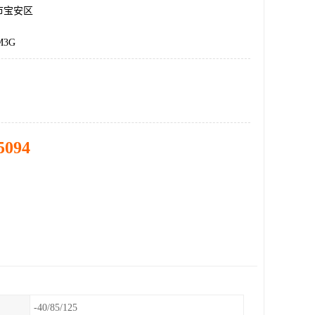
市宝安区
M3G
5094
-40/85/125