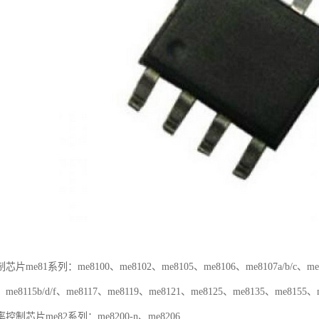
me81系列：me8100、me8102、me8105、me8106、me8107a/b/c、me81
/e、me8115b/d/f、me8117、me8119、me8121、me8125、me8135、me8155
芯片me82系列：me8200-n、me8206