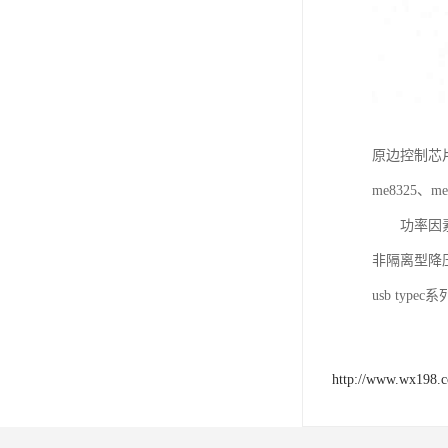
原边控制芯片me
me8325、me
功率因素校正
非隔离型降压
usb typec
http://www.wx198.