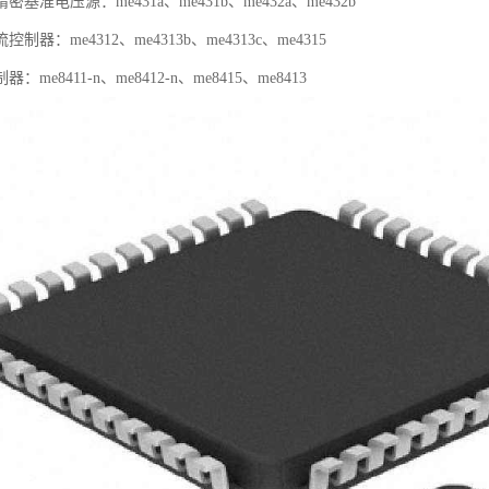
电压源：me431a、me431b、me432a、me432b
：me4312、me4313b、me4313c、me4315
me8411-n、me8412-n、me8415、me8413