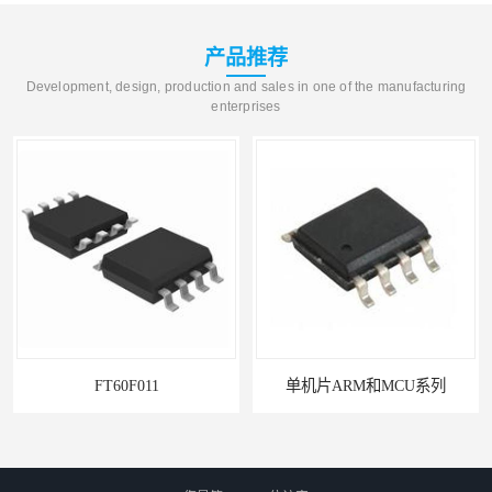
产品推荐
Development, design, production and sales in one of the manufacturing
enterprises
FT60F011
单机片ARM和MCU系列