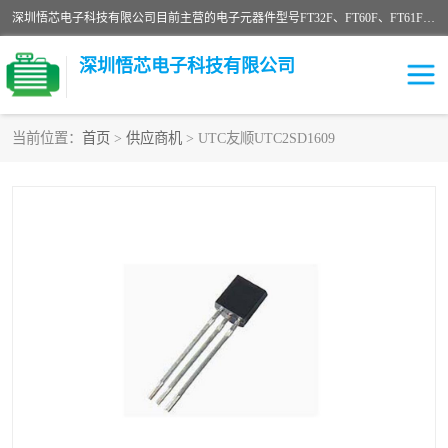
深圳悟芯电子科技有限公司目前主营的电子元器件型号FT32F、FT60F、FT61F、FT62F、FT64F、FT61FC、MCU EEPROM MOS LDO 稳压管 触摸IC DC-DC AC-DC 协议IC等，广泛应用于LED射灯、LED日光灯、等诸多领域。
深圳悟芯电子科技有限公司
当前位置：
首页
>
供应商机
> UTC友顺UTC2SD1609
单片机
LDO
稳压管
MOS
其他IC
FT32F
FT60F
FT61F
FT62F
FT64F
辉芒
FT61FC