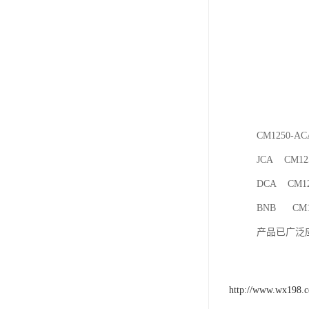
CM1250-A
JCA CM12
DCA CM12
BNB CM1
产品已广泛
http://www.wx198.