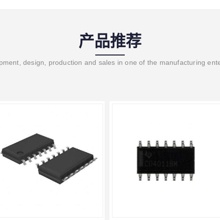
产品推荐
ment, design, production and sales in one of the manufacturing ent