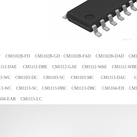
FF CM1102B-FD CM1102B-GD CM1102B-FAD CM1102B-DAD CM1
12-DAE CM1112-DBE CM1112-GAE CM1112-WAE CM1112-WB
3-WC CM1103-DC CM1103-SC CM1103-MC CM1113-DAC CM
3-WC CM1113-SC CM1113-HBC CM1113-DBC CM1104-EH CM11
04-EAB CM1115-LC