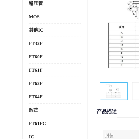
稳压管
MOS
其他IC
FT32F
FT60F
FT61F
FT62F
FT64F
辉芒
产品描述
FT61FC
封装
IC