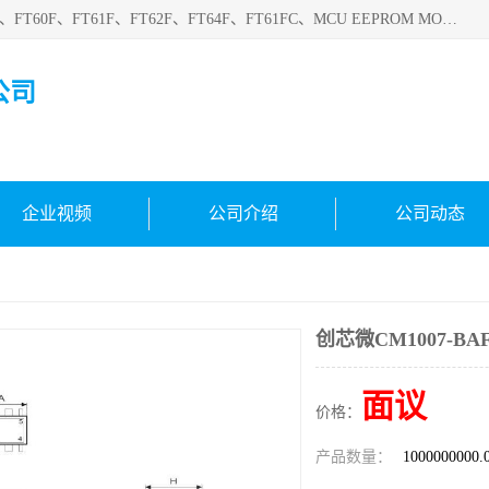
深圳悟芯电子科技有限公司目前主营的电子元器件型号FT32F、FT60F、FT61F、FT62F、FT64F、FT61FC、MCU EEPROM MOS LDO 稳压管 触摸IC DC-DC AC-DC 协议IC等，广泛应用于LED射灯、LED日光灯、等诸多领域。
公司
企业视频
公司介绍
公司动态
创芯微CM1007-BA
面议
价格：
产品数量：
1000000000