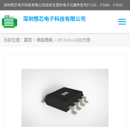
深圳悟芯电子科技有限公司目前主营的电子元器件型号FT32F、FT60F、FT61F、FT62F、FT64F、FT61FC、MCU EEPROM MOS LDO 稳压管 触摸IC DC-DC AC-DC 协议IC等，广泛应用于LED射灯、LED日光灯、等诸多领域。
深圳悟芯电子科技有限公司
当前位置：
首页
>
供应商机
> HY2110-GB总代理
单片机
LDO
稳压管
MOS
其他IC
FT32F
FT60F
FT61F
FT62F
FT64F
辉芒
FT61FC