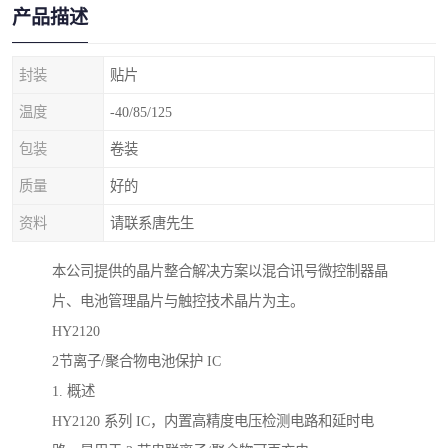
产品描述
封装
贴片
温度
-40/85/125
包装
卷装
质量
好的
资料
请联系唐先生
本公司提供的晶片整合解决方案以混合讯号微控制器晶
片、电池管理晶片与触控技术晶片为主。
HY2120
2节离子/聚合物电池保护 IC
1. 概述
HY2120 系列 IC，内置高精度电压检测电路和延时电