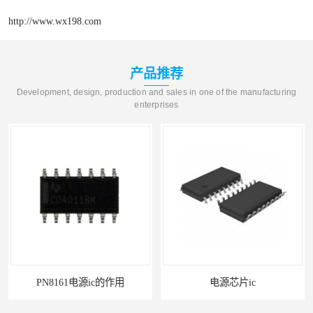
http://www.wx198.com
产品推荐
Development, design, production and sales in one of the manufacturing
enterprises
PN8161电源ic的作用
电源芯片ic