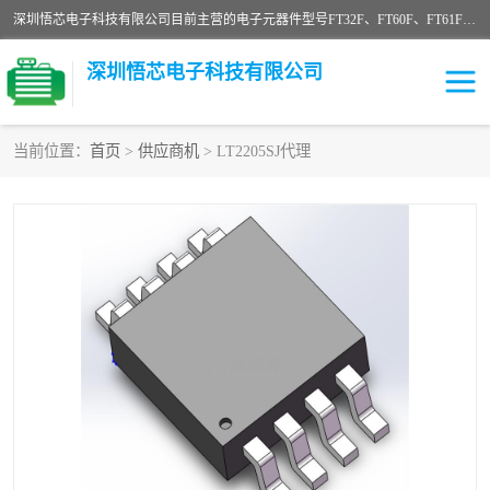
深圳悟芯电子科技有限公司目前主营的电子元器件型号FT32F、FT60F、FT61F、FT62F、FT64F、FT61FC、MCU EEPROM MOS LDO 稳压管 触摸IC DC-DC AC-DC 协议IC等，广泛应用于LED射灯、LED日光灯、等诸多领域。
深圳悟芯电子科技有限公司
当前位置：
首页
>
供应商机
> LT2205SJ代理
单片机
LDO
稳压管
MOS
其他IC
FT32F
FT60F
FT61F
FT62F
FT64F
辉芒
FT61FC