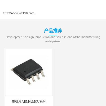
http://www.wx198.com
产品推荐
Development, design, production and sales in one of the manufacturing
enterprises
单机片ARM和MCU系列
PN8366ic器件