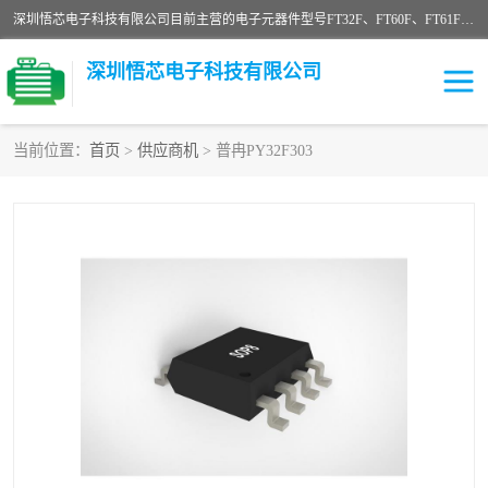
深圳悟芯电子科技有限公司目前主营的电子元器件型号FT32F、FT60F、FT61F、FT62F、FT64F、FT61FC、MCU EEPROM MOS LDO 稳压管 触摸IC DC-DC AC-DC 协议IC等，广泛应用于LED射灯、LED日光灯、等诸多领域。
深圳悟芯电子科技有限公司
当前位置：
首页
>
供应商机
> 普冉PY32F303
单片机
LDO
稳压管
MOS
其他IC
FT32F
FT60F
FT61F
FT62F
FT64F
辉芒
FT61FC