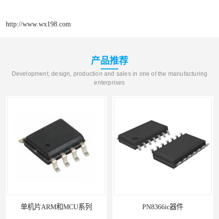
http://www.wx198.com
产品推荐
Development, design, production and sales in one of the manufacturing
enterprises
和MCU系列
PN8366ic器件