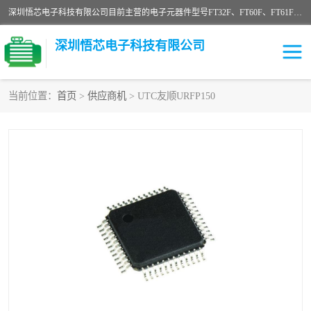
深圳悟芯电子科技有限公司目前主营的电子元器件型号FT32F、FT60F、FT61F、FT62F、FT64F、FT61FC、MCU EEPROM MOS LDO 稳压管 触摸IC DC-DC AC-DC 协议IC等，广泛应用于LED射灯、LED日光灯、等诸多领域。
深圳悟芯电子科技有限公司
当前位置：
首页
>
供应商机
> UTC友顺URFP150
单片机
LDO
稳压管
MOS
其他IC
FT32F
FT60F
FT61F
FT62F
FT64F
辉芒
FT61FC