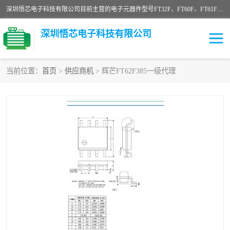
深圳悟芯电子科技有限公司目前主营的电子元器件型号FT32F、FT60F、FT61F、FT62F、FT64F、FT61FC、MCU EEPROM MOS LDO 稳压管 触摸IC DC-DC AC-DC 协议IC等，广泛应用于LED射灯、LED日光灯、等诸多领域。
深圳悟芯电子科技有限公司
当前位置：
首页
>
供应商机
> 辉芒FT62F385一级代理
单片机
LDO
稳压管
MOS
其他IC
FT32F
FT60F
FT61F
FT62F
FT64F
辉芒
FT61FC