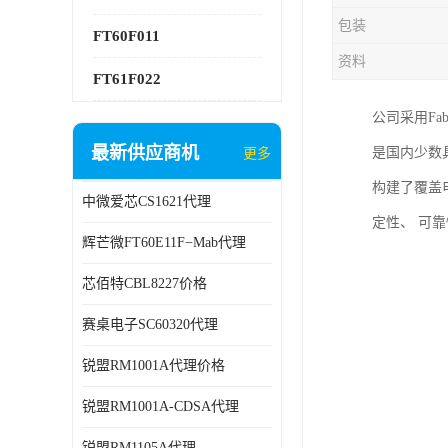
包装
FT60F011
资料
FT61F022
公司采用F
最新供应商机
是国内少数
更多
构建了覆盖
中微爱芯CS1621代理
定性、 可
辉芒微FT60E11F−Mab代理
芯佰特CBL8227价格
赛桌电子SC60320代理
锐盟RM1001A代理价格
锐盟RM1001A-CDSA代理
锐盟RM1105A代理