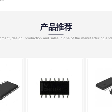
产品推荐
ment, design, production and sales in one of the manufacturing ent