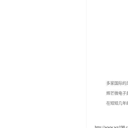
多家国际的
辉芒微电子
在短短几年
http://www.wx198.