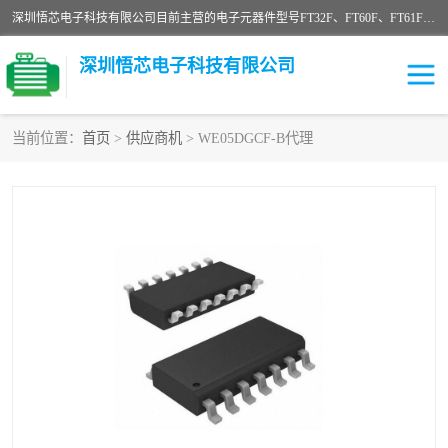
深圳悟芯电子科技有限公司目前主营的电子元器件型号FT32F、FT60F、FT61F、FT62F、FT64F、FT61FC、MCU EEPROM MOS LDO 稳压管 触摸IC DC-DC AC-DC 协议IC等，广泛应用于LED射灯、LED日光灯、等诸多领域。
深圳悟芯电子科技有限公司
当前位置：
首页
>
供应商机
> WE05DGCF-B代理
单片机
LDO
稳压管
MOS
其他IC
FT32F
FT60F
FT61F
FT62F
FT64F
辉芒
FT61FC