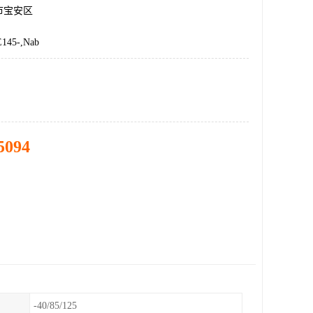
市宝安区
45-,Nab
5094
-40/85/125