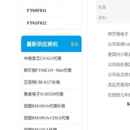
包装
FT60F011
资料
FT61F022
辉芒微电子
最新供应商机
公司采用F
更多
是国内少数
中微爱芯CS1621代理
公司由在美
辉芒微FT60E11F−Mab代理
公司自主研发
芯佰特CBL8227价格
其后凭借深厚
赛桌电子SC60320代理
在短短几年
锐盟RM1001A代理价格
锐盟RM1001A-CDSA代理
锐盟RM1105A代理