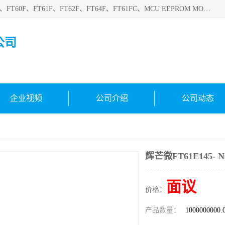
深圳悟芯电子科技有限公司目前主营的电子元器件型号FT32F、FT60F、FT61F、FT62F、FT64F、FT61FC、MCU EEPROM MOS LDO 稳压管 触摸IC DC-DC AC-DC 协议IC等，广泛应用于LED射灯、LED日光灯、等诸多领域。
公司
企业视频
公司介绍
公司动态
辉芒微FT61E145- N
面议
价格：
产品数量：
1000000000