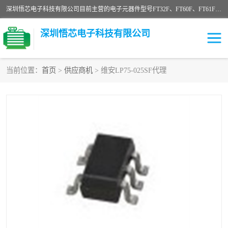
深圳悟芯电子科技有限公司目前主营的电子元器件型号FT32F、FT60F、FT61F、FT62F、FT64F、FT61FC、MCU EEPROM MOS LDO 稳压管 触摸IC DC-DC AC-DC 协议IC等，广泛应用于LED射灯、LED日光灯、等诸多领域。
深圳悟芯电子科技有限公司
当前位置：
首页
>
供应商机
> 维安LP75-025SF代理
单片机
LDO
稳压管
MOS
其他IC
FT32F
FT60F
FT61F
FT62F
FT64F
辉芒
FT61FC