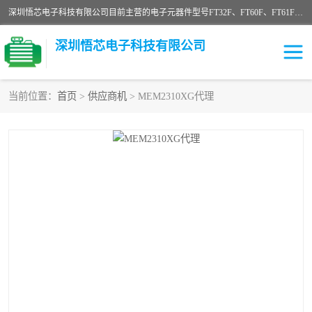
深圳悟芯电子科技有限公司目前主营的电子元器件型号FT32F、FT60F、FT61F、FT62F、FT64F、FT61FC、MCU EEPROM MOS LDO 稳压管 触摸IC DC-DC AC-DC 协议IC等，广泛应用于LED射灯、LED日光灯、等诸多领域。
深圳悟芯电子科技有限公司
当前位置：
首页
>
供应商机
> MEM2310XG代理
单片机
LDO
稳压管
MOS
其他IC
FT32F
FT60F
FT61F
FT62F
FT64F
辉芒
FT61FC