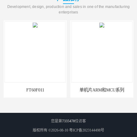
Development, design, production and sales in one of the manufacturing
enterprises
FT60F011
单机片ARM和MCU系列
您是第
7335470
位访客
版权所有 ©2026-08-10
粤ICP备2023144498号