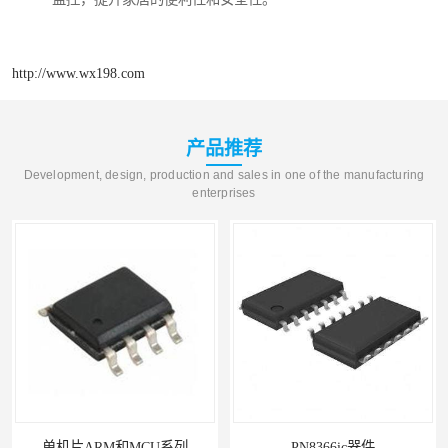
http://www.wx198.com
产品推荐
Development, design, production and sales in one of the manufacturing
enterprises
单机片ARM和MCU系列
PN8366ic器件