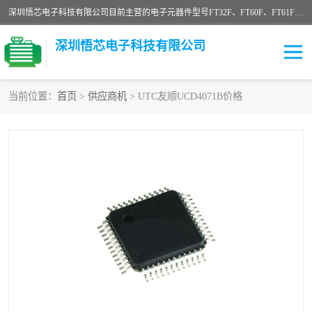
深圳悟芯电子科技有限公司目前主营的电子元器件型号FT32F、FT60F、FT61F、FT62F、FT64F、FT61FC、MCU EEPROM MOS LDO 稳压管 触摸IC DC-DC AC-DC 协议IC等，广泛应用于LED射灯、LED日光灯、等诸多领域。
深圳悟芯电子科技有限公司
当前位置：
首页
>
供应商机
> UTC友顺UCD4071B价格
单片机
LDO
稳压管
MOS
其他IC
FT32F
FT60F
FT61F
FT62F
FT64F
辉芒
FT61FC