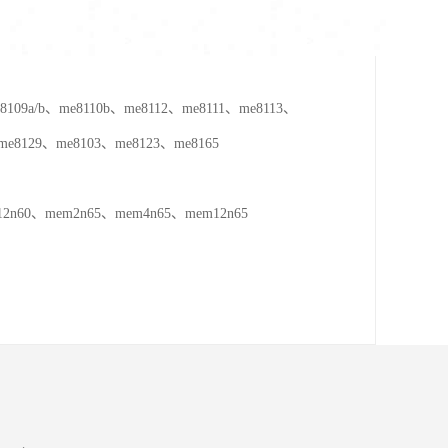
09a/b、me8110b、me8112、me8111、me8113、
、me8129、me8103、me8123、me8165
2n60、mem2n65、mem4n65、mem12n65