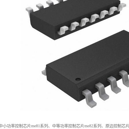
品：中小功率控制芯片me81系列、中等功率控制芯片me82系列、原边控制芯