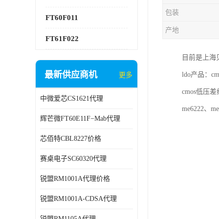
包装
FT60F011
产地
FT61F022
目前是上海
最新供应商机
ldo产品：
更多
cmos低压差线
中微爱芯CS1621代理
me6222、me
辉芒微FT60E11F−Mab代理
芯佰特CBL8227价格
赛桌电子SC60320代理
锐盟RM1001A代理价格
锐盟RM1001A-CDSA代理
锐盟RM1105A代理