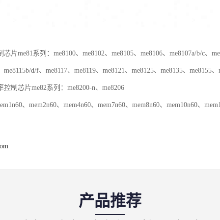
me81系列：me8100、me8102、me8105、me8106、me8107a/b/c、me81
/e、me8115b/d/f、me8117、me8119、me8121、me8125、me8135、me8155
芯片me82系列：me8200-n、me8206
m1n60、mem2n60、mem4n60、mem7n60、mem8n60、mem10n60、mem1
com
产品推荐