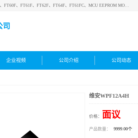
深圳悟芯电子科技有限公司目前主营的电子元器件型号FT32F、FT60F、FT61F、FT62F、FT64F、FT61FC、MCU EEPROM MOS LDO 稳压管 触摸IC DC-DC AC-DC 协议IC等，广泛应用于LED射灯、LED日光灯、等诸多领域。
公司
企业视频
公司介绍
公司动态
维安WPF12A4H
面议
价格：
产品数量：
9999.00个