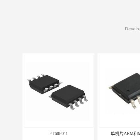
Develop
F011
单机片ARM和MCU系列
PN