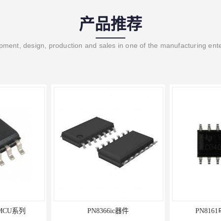
产品推荐
ment, design, production and sales in one of the manufacturing ent
8366ic器件
PN8161电源ic的作用