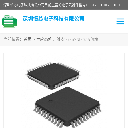
深圳悟芯电子科技有限公司目前主营的电子元器件型号FT32F、FT60F、FT61F、FT62F、FT64F、FT61FC、MCU EEPROM MOS LDO 稳压管 触摸IC DC-DC AC-DC 协议IC等，广泛应用于LED射灯、LED日光灯、等诸多领域。
深圳悟芯电子科技有限公司
当前位置：
首页
>
供应商机
> 维安0603WNF075A价格
单片机
LDO
稳压管
MOS
其他IC
FT32F
FT60F
FT61F
FT62F
FT64F
辉芒
FT61FC