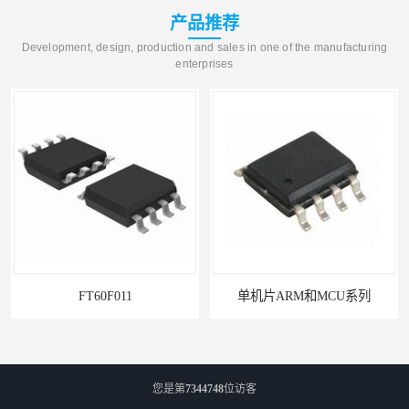
产品推荐
Development, design, production and sales in one of the manufacturing
enterprises
FT60F011
单机片ARM和MCU系列
您是第
7344748
位访客