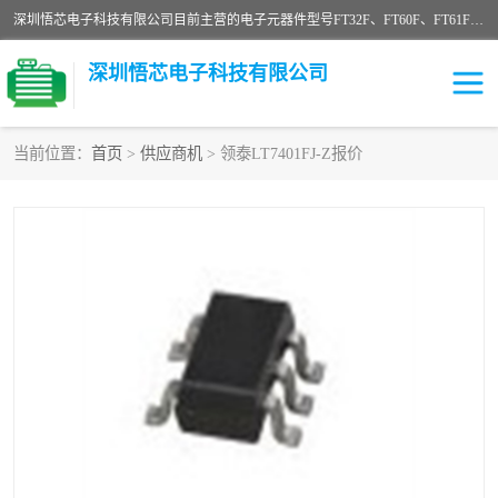
深圳悟芯电子科技有限公司目前主营的电子元器件型号FT32F、FT60F、FT61F、FT62F、FT64F、FT61FC、MCU EEPROM MOS LDO 稳压管 触摸IC DC-DC AC-DC 协议IC等，广泛应用于LED射灯、LED日光灯、等诸多领域。
深圳悟芯电子科技有限公司
当前位置：
首页
>
供应商机
> 领泰LT7401FJ-Z报价
单片机
LDO
稳压管
MOS
其他IC
FT32F
FT60F
FT61F
FT62F
FT64F
辉芒
FT61FC