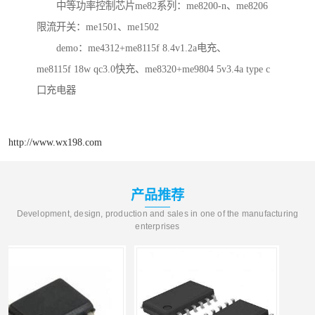
中等功率控制芯片me82系列：me8200-n、me8206
限流开关：me1501、me1502
demo：me4312+me8115f 8.4v1.2a电充、
me8115f 18w qc3.0快充、me8320+me9804 5v3.4a type c
口充电器
http://www.wx198.com
产品推荐
Development, design, production and sales in one of the manufacturing
enterprises