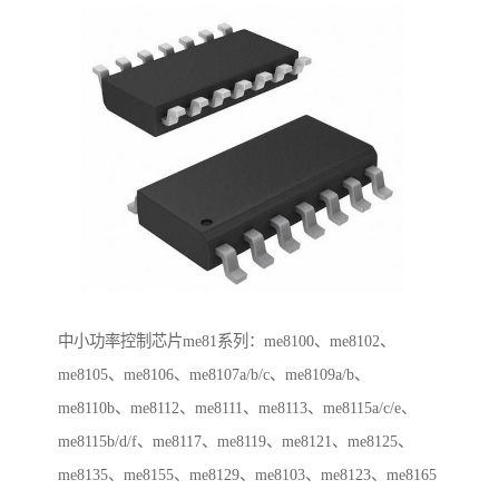
中小功率控制芯片me81系列：me8100、me8102、
me8105、me8106、me8107a/b/c、me8109a/b、
me8110b、me8112、me8111、me8113、me8115a/c/e、
me8115b/d/f、me8117、me8119、me8121、me8125、
me8135、me8155、me8129、me8103、me8123、me8165