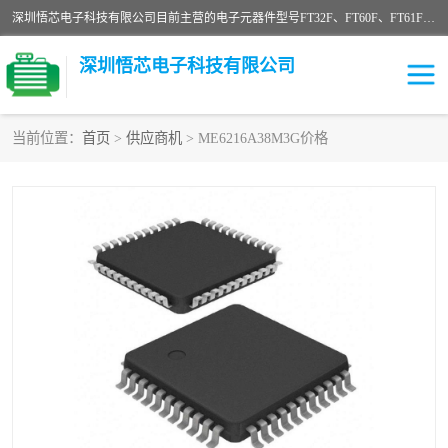
深圳悟芯电子科技有限公司目前主营的电子元器件型号FT32F、FT60F、FT61F、FT62F、FT64F、FT61FC、MCU EEPROM MOS LDO 稳压管 触摸IC DC-DC AC-DC 协议IC等，广泛应用于LED射灯、LED日光灯、等诸多领域。
深圳悟芯电子科技有限公司
当前位置：
首页
>
供应商机
> ME6216A38M3G价格
单片机
LDO
稳压管
MOS
其他IC
FT32F
FT60F
FT61F
FT62F
FT64F
辉芒
FT61FC