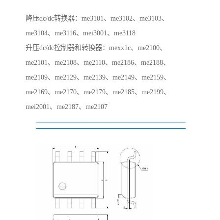
降压dc/dc转换器：me3101、me3102、me3103、
me3104、me3116、mei3001、me3118
升压dc/dc控制器和转换器：mexx1c、me2100、
me2101、me2108、me2110、me2186、me2188、
me2109、me2129、me2139、me2149、me2159、
me2169、me2170、me2179、me2185、me2199、
mei2001、me2187、me2107