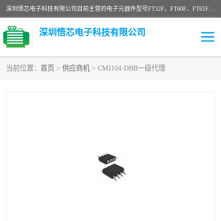
深圳悟芯电子科技有限公司目前主营的电子元器件型号FT32F、FT60F、FT61F、FT62F、FT64F、FT61FC、MCU EEPROM MOS LDO 稳压管 触摸IC DC-DC AC-DC 协议IC等，广泛应用于LED射灯、LED日光灯、等诸多领域。
深圳悟芯电子科技有限公司
当前位置：
首页
>
供应商机
> CM1104-DBB一级代理
单片机
LDO
稳压管
MOS
其他IC
FT32F
FT60F
FT61F
FT62F
FT64F
辉芒
FT61FC