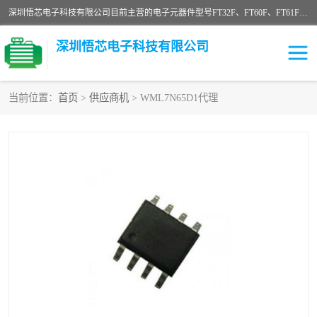
深圳悟芯电子科技有限公司目前主营的电子元器件型号FT32F、FT60F、FT61F、FT62F、FT64F、FT61FC、MCU EEPROM MOS LDO 稳压管 触摸IC DC-DC AC-DC 协议IC等，广泛应用于LED射灯、LED日光灯、等诸多领域。
深圳悟芯电子科技有限公司
当前位置：
首页
>
供应商机
> WML7N65D1代理
单片机
LDO
稳压管
MOS
其他IC
FT32F
FT60F
FT61F
FT62F
FT64F
辉芒
FT61FC