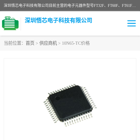
深圳悟芯电子科技有限公司目前主营的电子元器件型号FT32F、FT60F、FT61F、FT62F、FT64F、FT61FC、MCU EEPROM MOS LDO 稳压管 触摸IC DC-DC AC-DC 协议IC等，广泛应用于LED射灯、LED日光灯、等诸多领域。
深圳悟芯电子科技有限公司
当前位置：
首页
>
供应商机
> 10N65-TC价格
单片机
LDO
稳压管
MOS
其他IC
FT32F
FT60F
FT61F
FT62F
FT64F
辉芒
FT61FC