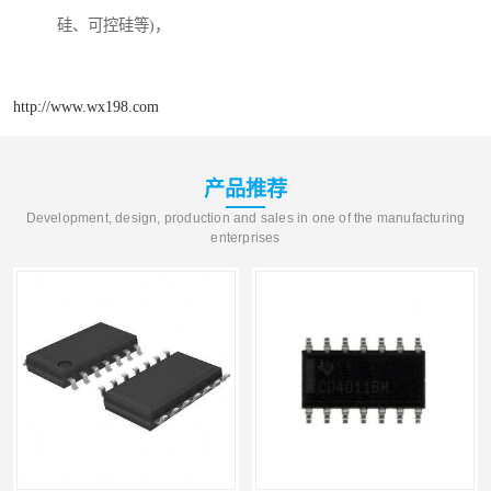
硅、可控硅等)，
http://www.wx198.com
产品推荐
Development, design, production and sales in one of the manufacturing
enterprises