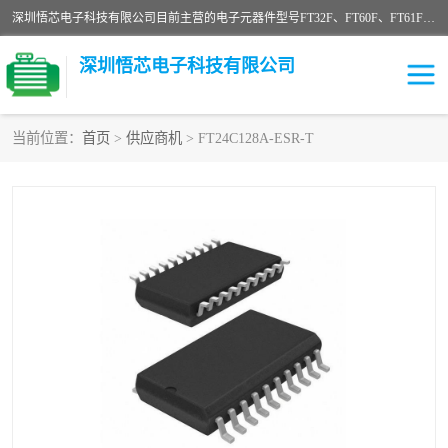
深圳悟芯电子科技有限公司目前主营的电子元器件型号FT32F、FT60F、FT61F、FT62F、FT64F、FT61FC、MCU EEPROM MOS LDO 稳压管 触摸IC DC-DC AC-DC 协议IC等，广泛应用于LED射灯、LED日光灯、等诸多领域。
深圳悟芯电子科技有限公司
当前位置：
首页
>
供应商机
> FT24C128A-ESR-T
单片机
LDO
稳压管
MOS
其他IC
FT32F
FT60F
FT61F
FT62F
FT64F
辉芒
FT61FC