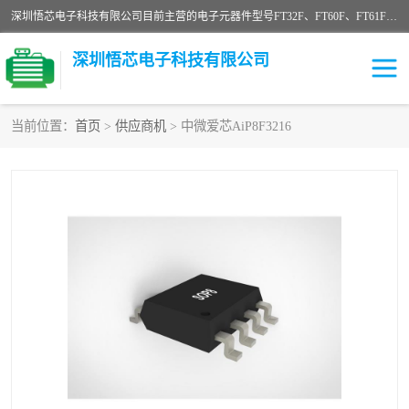
深圳悟芯电子科技有限公司目前主营的电子元器件型号FT32F、FT60F、FT61F、FT62F、FT64F、FT61FC、MCU EEPROM MOS LDO 稳压管 触摸IC DC-DC AC-DC 协议IC等，广泛应用于LED射灯、LED日光灯、等诸多领域。
深圳悟芯电子科技有限公司
当前位置：
首页
>
供应商机
> 中微爱芯AiP8F3216
单片机
LDO
稳压管
MOS
其他IC
FT32F
FT60F
FT61F
FT62F
FT64F
辉芒
FT61FC