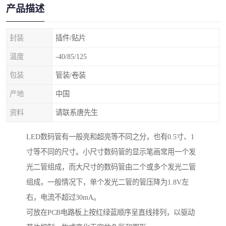
产品描述
封装
插件/贴片
温度
-40/85/125
包装
管装/卷装
产地
中国
资料
请联系唐先生
LED数码管有一般亮和超亮等不同之分，也有0.5寸、1
寸等不同的尺寸。小尺寸数码管的显示笔画常用一个发
光二管组成，而大尺寸的数码管由二个或多个发光二管
组成，一般情况下，单个发光二管的管压降为1.8V左
右，电流不超过30mA。
可放在PCB电路板上按红绿蓝顺序呈直线排列，以驱动