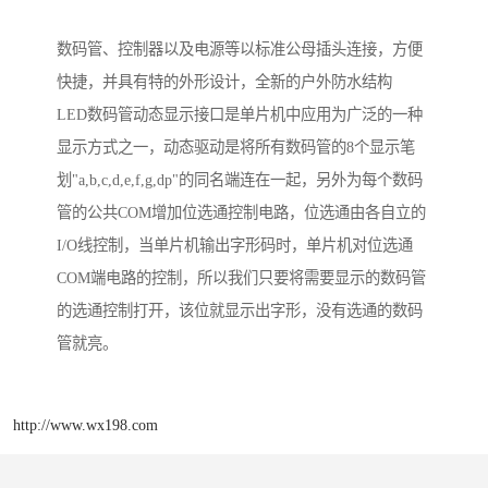
数码管、控制器以及电源等以标准公母插头连接，方便
快捷，并具有特的外形设计，全新的户外防水结构
LED数码管动态显示接口是单片机中应用为广泛的一种
显示方式之一，动态驱动是将所有数码管的8个显示笔
划"a,b,c,d,e,f,g,dp"的同名端连在一起，另外为每个数码
管的公共COM增加位选通控制电路，位选通由各自立的
I/O线控制，当单片机输出字形码时，单片机对位选通
COM端电路的控制，所以我们只要将需要显示的数码管
的选通控制打开，该位就显示出字形，没有选通的数码
管就亮。
http://www.wx198.com