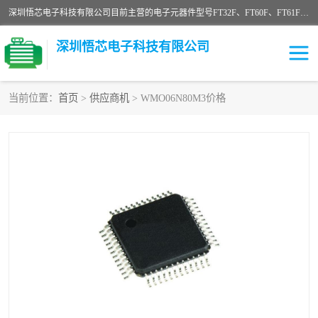
深圳悟芯电子科技有限公司目前主营的电子元器件型号FT32F、FT60F、FT61F、FT62F、FT64F、FT61FC、MCU EEPROM MOS LDO 稳压管 触摸IC DC-DC AC-DC 协议IC等，广泛应用于LED射灯、LED日光灯、等诸多领域。
深圳悟芯电子科技有限公司
当前位置：
首页
>
供应商机
> WMO06N80M3价格
单片机
LDO
稳压管
MOS
其他IC
FT32F
FT60F
FT61F
FT62F
FT64F
辉芒
FT61FC