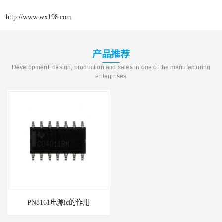
http://www.wx198.com
产品推荐
Development, design, production and sales in one of the manufacturing
enterprises
PN8161电源ic的作用
电源芯片ic