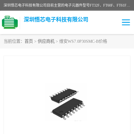
深圳悟芯电子科技有限公司目前主营的电子元器件型号FT32F、FT60F、FT61F、FT62F、FT64F、FT61FC、MCU EEPROM MOS LDO 稳压管 触摸IC DC-DC AC-DC 协议IC等，广泛应用于LED射灯、LED日光灯、等诸多领域。
深圳悟芯电子科技有限公司
当前位置：
首页
>
供应商机
> 维安WS7.0P30SMC-B价格
单片机
LDO
稳压管
MOS
其他IC
FT32F
FT60F
FT61F
FT62F
FT64F
辉芒
FT61FC