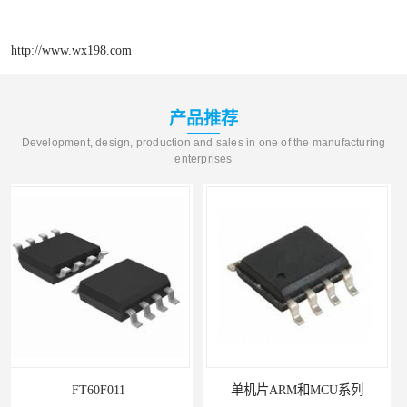
http://www.wx198.com
产品推荐
Development, design, production and sales in one of the manufacturing
enterprises
单机片ARM和MCU系列