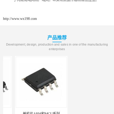
http://www.wx198.com
产品推荐
Development, design, production and sales in one of the manufacturing
enterprises
单机片ARM和MCU系列
PN8366ic器件