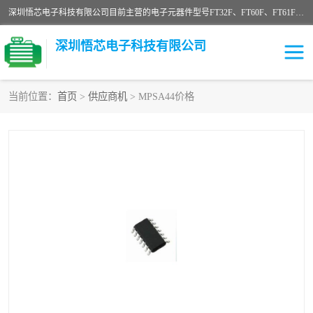
深圳悟芯电子科技有限公司目前主营的电子元器件型号FT32F、FT60F、FT61F、FT62F、FT64F、FT61FC、MCU EEPROM MOS LDO 稳压管 触摸IC DC-DC AC-DC 协议IC等，广泛应用于LED射灯、LED日光灯、等诸多领域。
深圳悟芯电子科技有限公司
当前位置：
首页
>
供应商机
> MPSA44价格
单片机
LDO
稳压管
MOS
其他IC
FT32F
FT60F
FT61F
FT62F
FT64F
辉芒
FT61FC