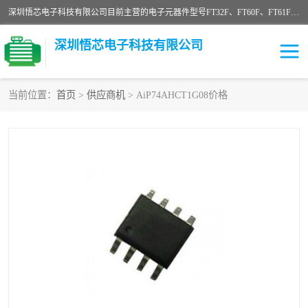
深圳悟芯电子科技有限公司目前主营的电子元器件型号FT32F、FT60F、FT61F、FT62F、FT64F、FT61FC、MCU EEPROM MOS LDO 稳压管 触摸IC DC-DC AC-DC 协议IC等，广泛应用于LED射灯、LED日光灯、等诸多领域。
深圳悟芯电子科技有限公司
当前位置：
首页
>
供应商机
> AiP74AHCT1G08价格
单片机
LDO
稳压管
MOS
其他IC
FT32F
FT60F
FT61F
FT62F
FT64F
辉芒
FT61FC