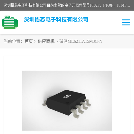
深圳悟芯电子科技有限公司目前主营的电子元器件型号FT32F、FT60F、FT61F、FT62F、FT64F、FT61FC、MCU EEPROM MOS LDO 稳压管 触摸IC DC-DC AC-DC 协议IC等，广泛应用于LED射灯、LED日光灯、等诸多领域。
深圳悟芯电子科技有限公司
当前位置：
首页
>
供应商机
> 微盟ME6211A15M3G-N
单片机
LDO
稳压管
MOS
其他IC
FT32F
FT60F
FT61F
FT62F
FT64F
辉芒
FT61FC