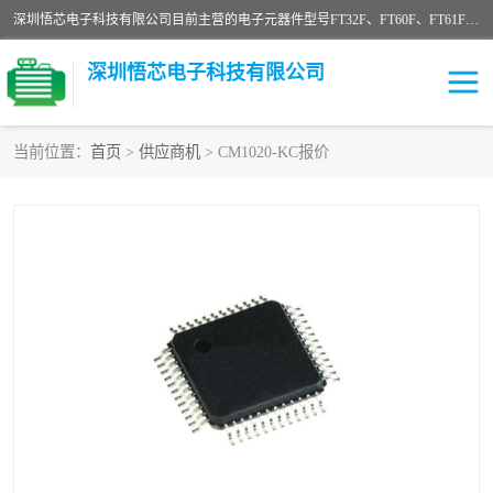
深圳悟芯电子科技有限公司目前主营的电子元器件型号FT32F、FT60F、FT61F、FT62F、FT64F、FT61FC、MCU EEPROM MOS LDO 稳压管 触摸IC DC-DC AC-DC 协议IC等，广泛应用于LED射灯、LED日光灯、等诸多领域。
深圳悟芯电子科技有限公司
当前位置：
首页
>
供应商机
> CM1020-KC报价
单片机
LDO
稳压管
MOS
其他IC
FT32F
FT60F
FT61F
FT62F
FT64F
辉芒
FT61FC