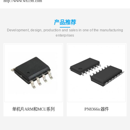
http://www.wx198.com
产品推荐
Development, design, production and sales in one of the manufacturing
enterprises
单机片ARM和MCU系列
PN8366ic器件