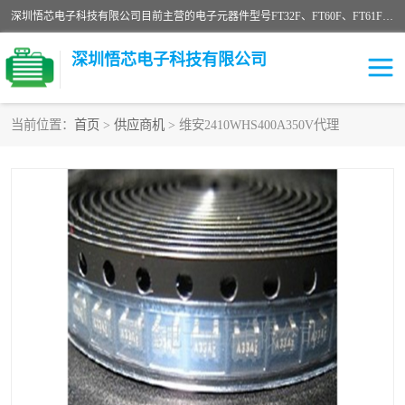
深圳悟芯电子科技有限公司目前主营的电子元器件型号FT32F、FT60F、FT61F、FT62F、FT64F、FT61FC、MCU EEPROM MOS LDO 稳压管 触摸IC DC-DC AC-DC 协议IC等，广泛应用于LED射灯、LED日光灯、等诸多领域。
深圳悟芯电子科技有限公司
当前位置：
首页
>
供应商机
> 维安2410WHS400A350V代理
单片机
LDO
稳压管
MOS
其他IC
FT32F
FT60F
FT61F
FT62F
FT64F
辉芒
FT61FC