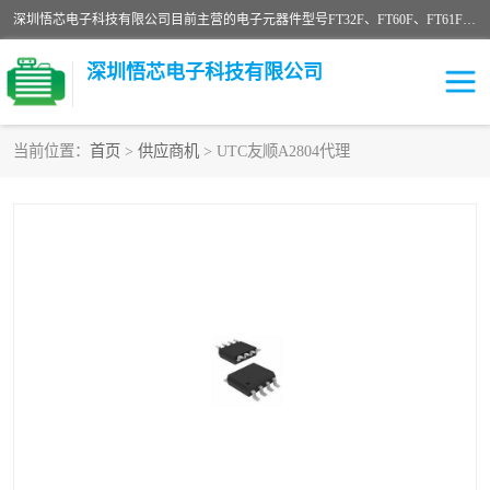
深圳悟芯电子科技有限公司目前主营的电子元器件型号FT32F、FT60F、FT61F、FT62F、FT64F、FT61FC、MCU EEPROM MOS LDO 稳压管 触摸IC DC-DC AC-DC 协议IC等，广泛应用于LED射灯、LED日光灯、等诸多领域。
深圳悟芯电子科技有限公司
当前位置：
首页
>
供应商机
> UTC友顺A2804代理
单片机
LDO
稳压管
MOS
其他IC
FT32F
FT60F
FT61F
FT62F
FT64F
辉芒
FT61FC