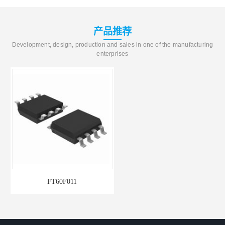
产品推荐
Development, design, production and sales in one of the manufacturing
enterprises
FT60F011
单机片ARM和MCU系列