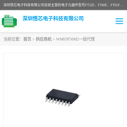
深圳悟芯电子科技有限公司目前主营的电子元器件型号FT32F、FT60F、FT61F、FT62F、FT64F、FT61FC、MCU EEPROM MOS LDO 稳压管 触摸IC DC-DC AC-DC 协议IC等，广泛应用于LED射灯、LED日光灯、等诸多领域。
深圳悟芯电子科技有限公司
当前位置：
首页
>
供应商机
> WM03P56M2一级代理
单片机
LDO
稳压管
MOS
其他IC
FT32F
FT60F
FT61F
FT62F
FT64F
辉芒
FT61FC