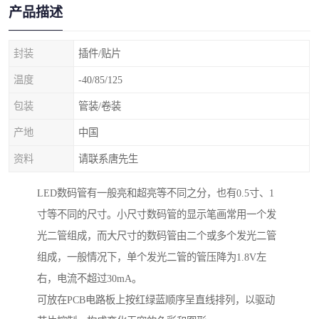
产品描述
封装
插件/贴片
温度
-40/85/125
包装
管装/卷装
产地
中国
资料
请联系唐先生
LED数码管有一般亮和超亮等不同之分，也有0.5寸、1
寸等不同的尺寸。小尺寸数码管的显示笔画常用一个发
光二管组成，而大尺寸的数码管由二个或多个发光二管
组成，一般情况下，单个发光二管的管压降为1.8V左
右，电流不超过30mA。
可放在PCB电路板上按红绿蓝顺序呈直线排列，以驱动