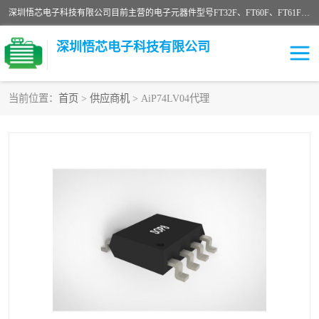
深圳悟芯电子科技有限公司目前主营的电子元器件型号FT32F、FT60F、FT61F、FT62F、FT64F、FT61FC、MCU EEPROM MOS LDO 稳压管 触摸IC DC-DC AC-DC 协议IC等，广泛应用于LED射灯、LED日光灯、等诸多领域。
深圳悟芯电子科技有限公司
当前位置：
首页
>
供应商机
> AiP74LV04代理
单片机
LDO
稳压管
MOS
其他IC
FT32F
FT60F
FT61F
FT62F
FT64F
辉芒
FT61FC