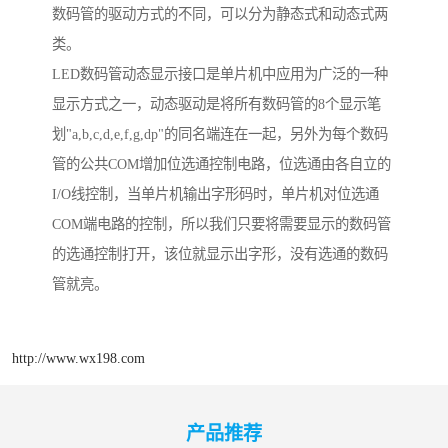
数码管的驱动方式的不同，可以分为静态式和动态式两
类。
LED数码管动态显示接口是单片机中应用为广泛的一种
显示方式之一，动态驱动是将所有数码管的8个显示笔
划"a,b,c,d,e,f,g,dp"的同名端连在一起，另外为每个数码
管的公共COM增加位选通控制电路，位选通由各自立的
I/O线控制，当单片机输出字形码时，单片机对位选通
COM端电路的控制，所以我们只要将需要显示的数码管
的选通控制打开，该位就显示出字形，没有选通的数码
管就亮。
http://www.wx198.com
产品推荐