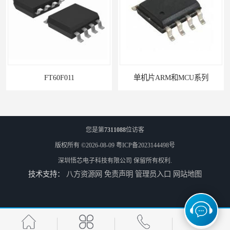
FT60F011
单机片ARM和MCU系列
您是第
7311088
位访客
版权所有 ©2026-08-09
粤ICP备2023144498号
深圳悟芯电子科技有限公司
保留所有权利.
技术支持：
八方资源网
免责声明
管理员入口
网站地图
PN8366ic器件
PN8161电源ic的作用