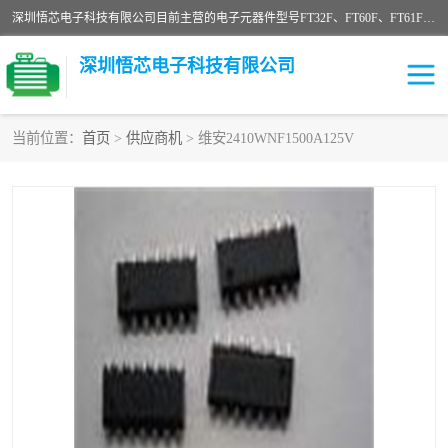
深圳悟芯电子科技有限公司目前主营的电子元器件型号FT32F、FT60F、FT61F、FT62F、FT64F、FT61FC、MCU EEPROM MOS LDO 稳压管 触摸IC DC-DC AC-DC 协议IC等，广泛应用于LED射灯、LED日光灯、等诸多领域。
深圳悟芯电子科技有限公司
当前位置：
首页
>
供应商机
> 维安2410WNF1500A125V
单片机
LDO
稳压管
MOS
其他IC
FT32F
FT60F
FT61F
FT62F
FT64F
辉芒
FT61FC