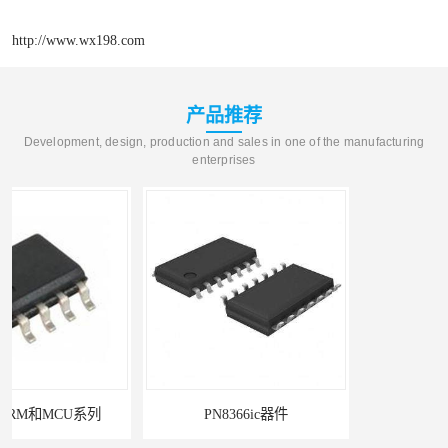
http://www.wx198.com
产品推荐
Development, design, production and sales in one of the manufacturing
enterprises
PN8366ic器件
PN8161电源ic的作用