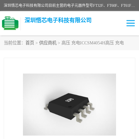
深圳悟芯电子科技有限公司目前主营的电子元器件型号FT32F、FT60F、FT61F、FT62F、FT64F、FT61FC、MCU EEPROM MOS LDO 稳压管 触摸IC DC-DC AC-DC 协议IC等，广泛应用于LED射灯、LED日光灯、等诸多领域。
深圳悟芯电子科技有限公司
当前位置：
首页
>
供应商机
> 高压 充电ICCSM4054H高压 充电
单片机
LDO
稳压管
MOS
其他IC
FT32F
FT60F
FT61F
FT62F
FT64F
辉芒
FT61FC