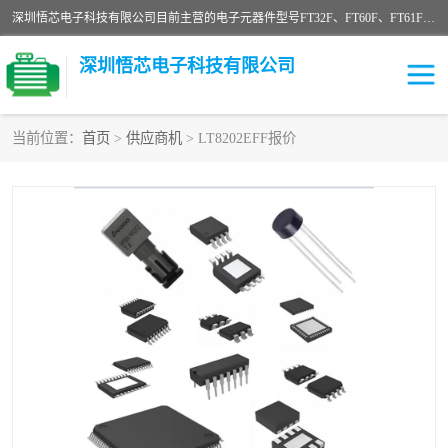
深圳悟芯电子科技有限公司目前主营的电子元器件型号FT32F、FT60F、FT61F、FT62F、FT64F、FT61FC、MCU EEPROM MOS LDO 稳压管 触摸IC DC-DC AC-DC 协议IC等，广泛应用于LED射灯、LED日光灯、等诸多领域。
深圳悟芯电子科技有限公司
当前位置：
首页
>
供应商机
> LT8202EFF报价
单片机
LDO
稳压管
MOS
其他IC
FT32F
FT60F
FT61F
FT62F
FT64F
辉芒
FT61FC