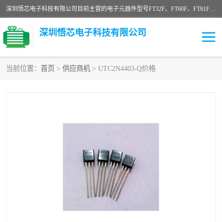
深圳悟芯电子科技有限公司目前主营的电子元器件型号FT32F、FT60F、FT61F、FT62F、FT64F、FT61FC、MCU EEPROM MOS LDO 稳压管 触摸IC DC-DC AC-DC 协议IC等，广泛应用于LED射灯、LED日光灯、等诸多领域。
深圳悟芯电子科技有限公司
当前位置：
首页
>
供应商机
> UTC2N4403-Q价格
单片机
LDO
稳压管
MOS
其他IC
FT32F
FT60F
FT61F
FT62F
FT64F
辉芒
FT61FC