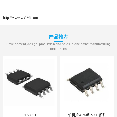
http://www.wx198.com
产品推荐
Development, design, production and sales in one of the manufacturing
enterprises
FT60F011
单机片ARM和MCU系列