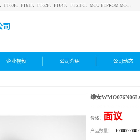
深圳悟芯电子科技有限公司目前主营的电子元器件型号FT32F、FT60F、FT61F、FT62F、FT64F、FT61FC、MCU EEPROM MOS LDO 稳压管 触摸IC DC-DC AC-DC 协议IC等，广泛应用于LED射灯、LED日光灯、等诸多领域。
公司
企业视频
公司介绍
公司动态
维安WMO076N06
面议
价格：
产品数量：
1000000000