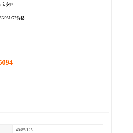
市宝安区
6N06LG2价格
5094
-40/85/125