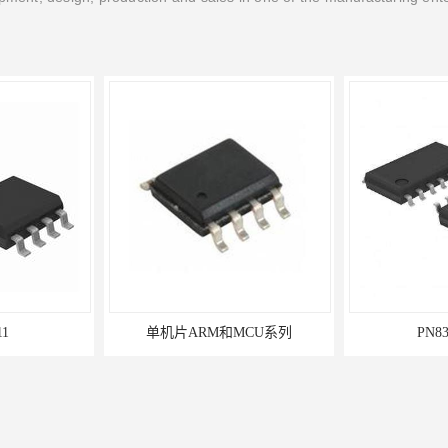
11
单机片ARM和MCU系列
PN8