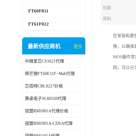
包装
FT60F011
资料
FT61F022
在安装和更
最新供应商机
换，以确保
更多
MOS器件
中微爱芯CS1621代理
同，可以分为增强
辉芒微FT60E11F−Mab代理
芯佰特CBL8227价格
赛桌电子SC60320代理
锐盟RM1001A代理价格
锐盟RM1001A-CDSA代理
锐盟RM1105A代理