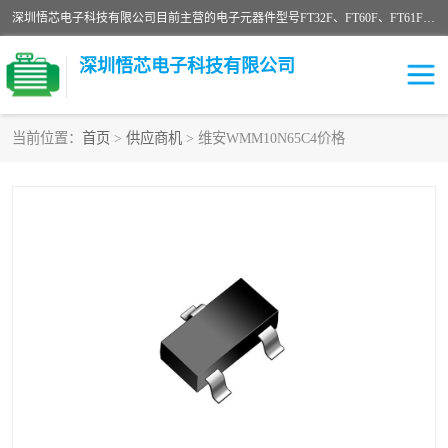
深圳悟芯电子科技有限公司目前主营的电子元器件型号FT32F、FT60F、FT61F、FT62F、FT64F、FT61FC、MCU EEPROM MOS LDO 稳压管 触摸IC DC-DC AC-DC 协议IC等，广泛应用于LED射灯、LED日光灯、等诸多领域。
深圳悟芯电子科技有限公司
当前位置：
首页
>
供应商机
> 维安WMM10N65C4价格
单片机
LDO
稳压管
MOS
其他IC
FT32F
FT60F
FT61F
FT62F
FT64F
辉芒
FT61FC