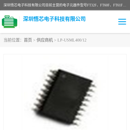
深圳悟芯电子科技有限公司目前主营的电子元器件型号FT32F、FT60F、FT61F、FT62F、FT64F、FT61FC、MCU EEPROM MOS LDO 稳压管 触摸IC DC-DC AC-DC 协议IC等，广泛应用于LED射灯、LED日光灯、等诸多领域。
深圳悟芯电子科技有限公司
当前位置：
首页
>
供应商机
> LP-USML400/12
单片机
LDO
稳压管
MOS
其他IC
FT32F
FT60F
FT61F
FT62F
FT64F
辉芒
FT61FC