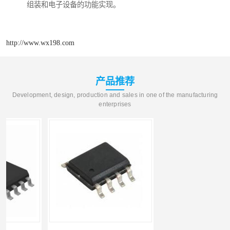
组装和电子设备的功能实现。
http://www.wx198.com
产品推荐
Development, design, production and sales in one of the manufacturing
enterprises