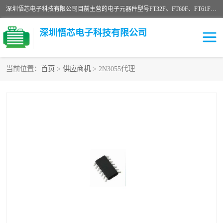
深圳悟芯电子科技有限公司目前主营的电子元器件型号FT32F、FT60F、FT61F、FT62F、FT64F、FT61FC、MCU EEPROM MOS LDO 稳压管 触摸IC DC-DC AC-DC 协议IC等，广泛应用于LED射灯、LED日光灯、等诸多领域。
深圳悟芯电子科技有限公司
当前位置：
首页
>
供应商机
> 2N3055代理
单片机
LDO
稳压管
MOS
其他IC
FT32F
FT60F
FT61F
FT62F
FT64F
辉芒
FT61FC