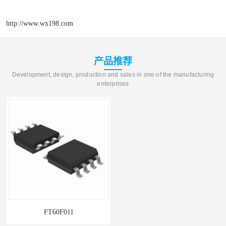
http://www.wx198.com
产品推荐
Development, design, production and sales in one of the manufacturing
enterprises
FT60F011
单机片ARM和MCU系列