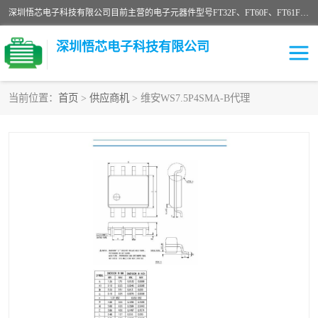
深圳悟芯电子科技有限公司目前主营的电子元器件型号FT32F、FT60F、FT61F、FT62F、FT64F、FT61FC、MCU EEPROM MOS LDO 稳压管 触摸IC DC-DC AC-DC 协议IC等，广泛应用于LED射灯、LED日光灯、等诸多领域。
深圳悟芯电子科技有限公司
当前位置：
首页
>
供应商机
> 维安WS7.5P4SMA-B代理
单片机
LDO
稳压管
MOS
其他IC
FT32F
FT60F
FT61F
FT62F
FT64F
辉芒
FT61FC