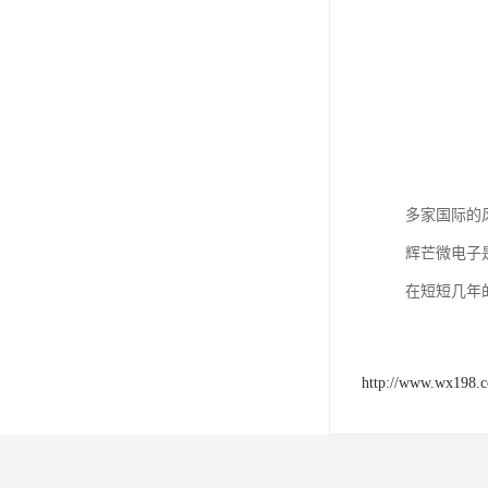
多家国际的
辉芒微电子
在短短几年
http://www.wx198.