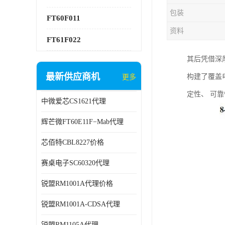
包装
FT60F011
资料
FT61F022
其后凭借深厚
最新供应商机
构建了覆盖
更多
定性、 可
中微爱芯CS1621代理
辉芒微FT60E11F−Mab代理
芯佰特CBL8227价格
赛桌电子SC60320代理
锐盟RM1001A代理价格
锐盟RM1001A-CDSA代理
锐盟RM1105A代理