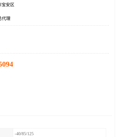
市宝安区
A总代理
5094
-40/85/125