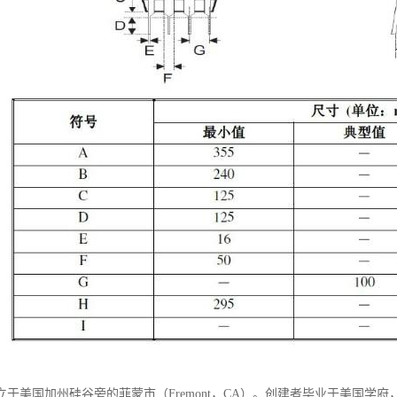
成立于美国加州硅谷旁的菲蒙市（Fremont，CA）。创建者毕业于美国学