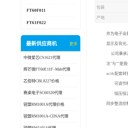
包装
FT60F011
产地
FT61F022
并为电子设
最新供应商机
显示及背光
更多
公司秉承开
中微爱芯CS1621代理
注”与“”
辉芒微FT60E11F−Mab代理
ac/dc
芯佰特CBL8227价格
可调节精密基准
赛桌电子SC60320代理
恒压恒流控制器
同步整流控制器：
锐盟RM1001A代理价格
锐盟RM1001A-CDSA代理
锐盟RM1105A代理