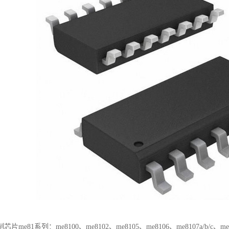
me81系列：me8100、me8102、me8105、me8106、me8107a/b/c、me81