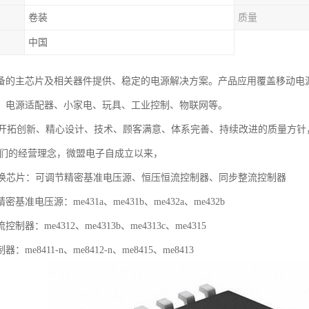
卷装
质量
中国
备的主芯片及相关器件提供、稳定的电源解决方案。产品应用覆盖移动电源
、电源适配器、小家电、玩具、工业控制、物联网等。
拓创新、精心设计、技术、顾客满意、体系完善、持续改进的质量方针，
是我们的经营理念，微盟电子自成立以来，
配套转换芯片：可调节精密基准电压源、恒压恒流控制器、同步整流控制器
电压源：me431a、me431b、me432a、me432b
：me4312、me4313b、me4313c、me4315
me8411-n、me8412-n、me8415、me8413