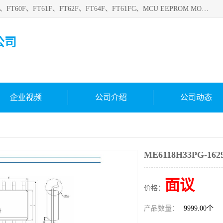
深圳悟芯电子科技有限公司目前主营的电子元器件型号FT32F、FT60F、FT61F、FT62F、FT64F、FT61FC、MCU EEPROM MOS LDO 稳压管 触摸IC DC-DC AC-DC 协议IC等，广泛应用于LED射灯、LED日光灯、等诸多领域。
公司
企业视频
公司介绍
公司动态
ME6118H33PG-162
面议
价格：
产品数量：
9999.00个