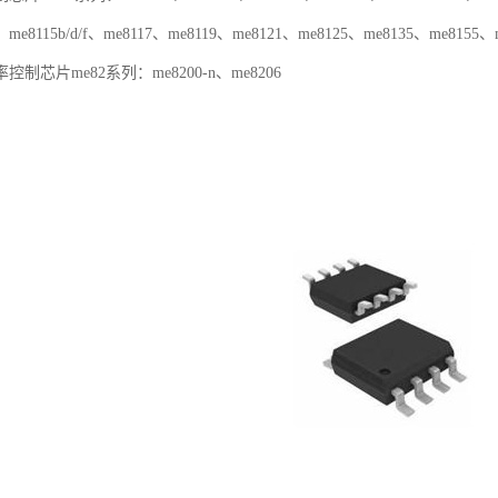
/e、me8115b/d/f、me8117、me8119、me8121、me8125、me8135、me8155
芯片me82系列：me8200-n、me8206